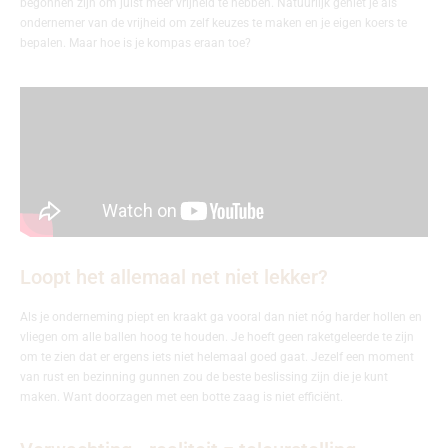
begonnen zijn om juist meer vrijheid te hebben. Natuurlijk geniet je als
ondernemer van de vrijheid om zelf keuzes te maken en je eigen koers te
bepalen. Maar hoe is je kompas eraan toe?
Loopt het allemaal net niet lekker?
Als je onderneming piept en kraakt ga vooral dan niet nóg harder hollen en
vliegen om alle ballen hoog te houden. Je hoeft geen raketgeleerde te zijn
om te zien dat er ergens iets niet helemaal goed gaat. Jezelf een moment
van rust en bezinning gunnen zou de beste beslissing zijn die je kunt
maken. Want doorzagen met een botte zaag is niet efficiënt.